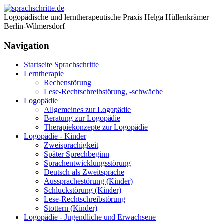
Logopädische und lerntherapeutische Praxis Helga Hüllenkrämer
Berlin-Wilmersdorf
Navigation
Startseite Sprachschritte
Lerntherapie
Rechenstörung
Lese-Rechtschreibstörung, -schwäche
Logopädie
Allgemeines zur Logopädie
Beratung zur Logopädie
Therapiekonzepte zur Logopädie
Logopädie - Kinder
Zweisprachigkeit
Später Sprechbeginn
Sprachentwicklungsstörung
Deutsch als Zweitsprache
Aussprachestörung (Kinder)
Schluckstörung (Kinder)
Lese-Rechtschreibstörung
Stottern (Kinder)
Logopädie - Jugendliche und Erwachsene