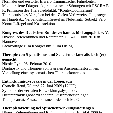
Normaler und gestörter Erwerb grammatischer Fähigkeiten,
Modularisierte Diagnostik grammatischer Störungen mit ESGRAF-
R, Prinzipien der Therapiedidaktik "Kontextoptimierung",
Therapeutisches Vorgehen bei den Zielen Verbzweitstellungsregel
im Hauptsatz, Verbendstellungsregel im Nebensatz, Subjekt-Verb-
Kontroll-Regel und Kasusrektion
Kongress des Deutschen Bundesverbandes für Logopädie e. V.
Diverse Referentinnen und Referenten, 03. – 05. Juni 2010 in
Hannover
Fachvorträge zum Kongresstitel: „Im Dialog"
Therapie von Sigmatismus und Schetismus lateralis leicht(er)
gemacht
Nicole Gyra, 06. Februar 2010
Diagnostik und Therapie von lateralen Aussprachestörungen,
Vorstellung eines systematischen Therapiekonzeptes
Entwicklungsdyspraxie in der Logopädie
Cornelia Reuß, 26. und 27. Juni 2009 (12 UE)
Symtome der verbalen Entwicklungsdyspraxie,
Differenzialdiagnose zu anderen Aussprachestörungen,
Therapieansatz Assoziationsmethode nach Mc Ginnis
Therapieforschung bei Sprachentwicklungsstörungen
Diverse Referentinnen und Referenten, 9. und 10. Mai 2009 in