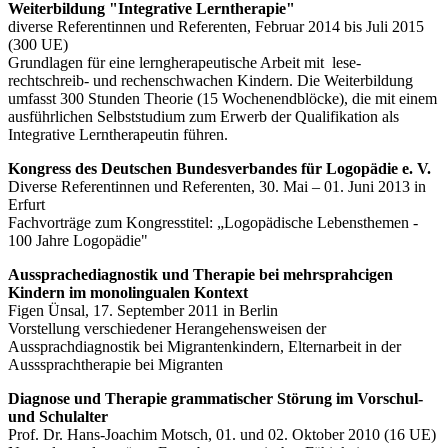
Weiterbildung "Integrative Lerntherapie"
diverse Referentinnen und Referenten, Februar 2014 bis Juli 2015
(300 UE)
Grundlagen für eine lerngherapeutische Arbeit mit lese-
rechtschreib- und rechenschwachen Kindern. Die Weiterbildung
umfasst 300 Stunden Theorie (15 Wochenendblöcke), die mit einem
ausführlichen Selbststudium zum Erwerb der Qualifikation als
Integrative Lerntherapeutin führen.
Kongress des Deutschen Bundesverbandes für Logopädie e. V.
Diverse Referentinnen und Referenten, 30. Mai – 01. Juni 2013 in
Erfurt
Fachvorträge zum Kongresstitel: „Logopädische Lebensthemen -
100 Jahre Logopädie"
Aussprachediagnostik und Therapie bei mehrsprahcigen
Kindern im monolingualen Kontext
Figen Ünsal, 17. September 2011 in Berlin
Vorstellung verschiedener Herangehensweisen der
Aussprachdiagnostik bei Migrantenkindern, Elternarbeit in der
Ausssprachtherapie bei Migranten
Diagnose und Therapie grammatischer Störung im Vorschul-
und Schulalter
Prof. Dr. Hans-Joachim Motsch, 01. und 02. Oktober 2010 (16 UE)