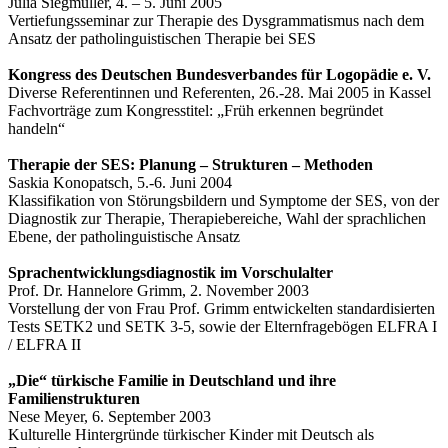
Julia Siegmüller, 4. – 5. Juni 2005
Vertiefungsseminar zur Therapie des Dysgrammatismus nach dem
Ansatz der patholinguistischen Therapie bei SES
Kongress des Deutschen Bundesverbandes für Logopädie e. V.
Diverse Referentinnen und Referenten, 26.-28. Mai 2005 in Kassel
Fachvorträge zum Kongresstitel: „Früh erkennen begründet
handeln“
Therapie der SES: Planung – Strukturen – Methoden
Saskia Konopatsch, 5.-6. Juni 2004
Klassifikation von Störungsbildern und Symptome der SES, von der
Diagnostik zur Therapie, Therapiebereiche, Wahl der sprachlichen
Ebene, der patholinguistische Ansatz
Sprachentwicklungsdiagnostik im Vorschulalter
Prof. Dr. Hannelore Grimm, 2. November 2003
Vorstellung der von Frau Prof. Grimm entwickelten standardisierten
Tests SETK2 und SETK 3-5, sowie der Elternfragebögen ELFRA I
/ ELFRA II
„Die“ türkische Familie in Deutschland und ihre
Familienstrukturen
Nese Meyer, 6. September 2003
Kulturelle Hintergründe türkischer Kinder mit Deutsch als