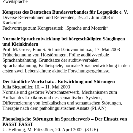
Zweitsprache
Kongress des Deutschen Bundesverbandes für Logopädie e. V.
Diverse Referentinnen und Referenten, 19.-21. Juni 2003 in
Karlsruhe
Fachvorträge zum Kongresstitel: „Sprache und Motorik“
Normale Sprachentwicklung bei hörgeschädigten Säuglingen
und Kleinkindern
Prof. M. Gross, Frau S. Schmid-Giovannini u.a., 17. Mai 2003
Früherkennung von Hörstörungen, Frühe auditiv-verbale
Sprachanbahnung, Grundsätze der auditiv-verbalen
Sprachanbahnung, Fallbeispiele, normale Sprachentwicklung in den
ersten zwei Lebensjahren: aktuelle Forschungsergebnisse,
Der kindliche Wortschatz - Entwicklung und Störungen
Julia Siegmüller, 10. – 11. Mai 2003
Normale und gestörter Wortschatzerwerb, Mechanismen zum
Aufbau des Lexikons und des semantischen Systems,
Differenzierung von lexikalischen und semantischen Störungen,
Therapie nach dem patholinguistischen Ansatz (PLAN)
Phonologische Störungen im Spracherwerb – Der Einsatz von
PASST FASST
U. Hellrung, M. Fritzkötter, 20. April 2002. (8 UE)