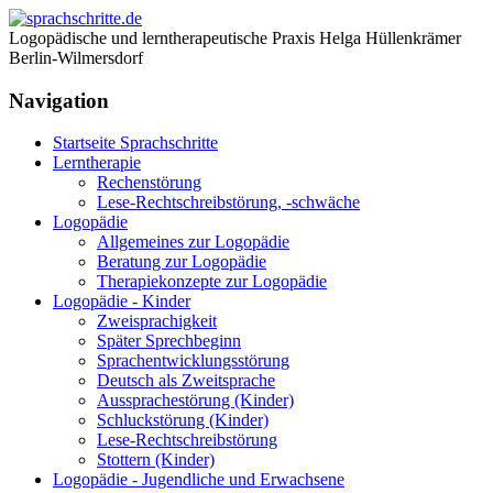
Logopädische und lerntherapeutische Praxis Helga Hüllenkrämer
Berlin-Wilmersdorf
Navigation
Startseite Sprachschritte
Lerntherapie
Rechenstörung
Lese-Rechtschreibstörung, -schwäche
Logopädie
Allgemeines zur Logopädie
Beratung zur Logopädie
Therapiekonzepte zur Logopädie
Logopädie - Kinder
Zweisprachigkeit
Später Sprechbeginn
Sprachentwicklungsstörung
Deutsch als Zweitsprache
Aussprachestörung (Kinder)
Schluckstörung (Kinder)
Lese-Rechtschreibstörung
Stottern (Kinder)
Logopädie - Jugendliche und Erwachsene