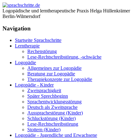
Logopädische und lerntherapeutische Praxis Helga Hüllenkrämer
Berlin-Wilmersdorf
Navigation
Startseite Sprachschritte
Lerntherapie
Rechenstörung
Lese-Rechtschreibstörung, -schwäche
Logopädie
Allgemeines zur Logopädie
Beratung zur Logopädie
Therapiekonzepte zur Logopädie
Logopädie - Kinder
Zweisprachigkeit
Später Sprechbeginn
Sprachentwicklungsstörung
Deutsch als Zweitsprache
Aussprachestörung (Kinder)
Schluckstörung (Kinder)
Lese-Rechtschreibstörung
Stottern (Kinder)
Logopädie - Jugendliche und Erwachsene