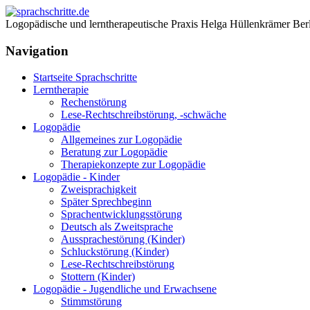
Logopädische und lerntherapeutische Praxis Helga Hüllenkrämer Ber
Navigation
Startseite Sprachschritte
Lerntherapie
Rechenstörung
Lese-Rechtschreibstörung, -schwäche
Logopädie
Allgemeines zur Logopädie
Beratung zur Logopädie
Therapiekonzepte zur Logopädie
Logopädie - Kinder
Zweisprachigkeit
Später Sprechbeginn
Sprachentwicklungsstörung
Deutsch als Zweitsprache
Aussprachestörung (Kinder)
Schluckstörung (Kinder)
Lese-Rechtschreibstörung
Stottern (Kinder)
Logopädie - Jugendliche und Erwachsene
Stimmstörung